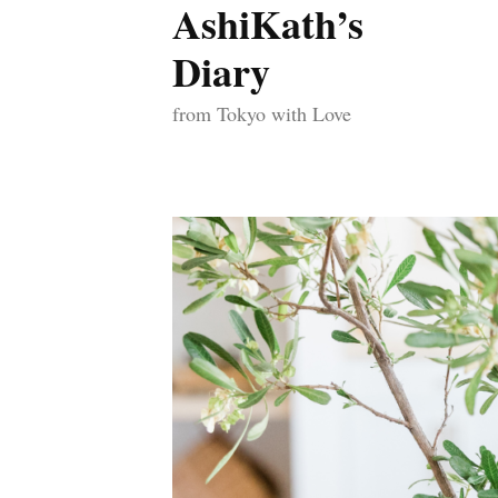
AshiKath’s
コ
ン
Diary
テ
from Tokyo with Love
ン
ツ
へ
ス
キ
ッ
プ