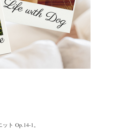
 Op.14-1。