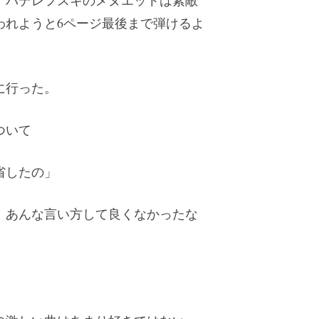
、パデレフスキのメヌエットは素敵
われようと6ページ最後まで弾けるよ
に行った。
ついて
省したの」
、あんな言い方して良くなかったな
。