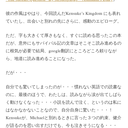
彼の作風はやはり、今回読んだKensuke’s Kingdom にも表れ
ていたし、出会いと別れの先にさらに、感動のエピローグ。
ただ、字も大きくて厚さもなく、すぐに読める思ったこの本
だが、意外にもサバイバル記の文章はそこそこ読み進めるの
に根気が必要で結局、google翻訳にところどころ頼りなが
ら、地道に読み進めることになった。
だが・・・
自分でも驚いてしまったのが・・・慣れない英語での読書な
のに、最後のほうで、わたしは、読みながら涙が出てしばら
く動けなくなった・・・小説を読んで泣く、というのは私に
はなかなかないことなので、自分自身に驚いた・・・！
Kensukeが、Michaelと別れるときに言った３つの約束、健介
が語るのを思い出すだけでも、今も泣きそうになる・・・