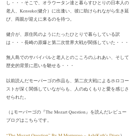
し・・・そこで、オラウータン達と暮らすひとりの日本人の
老人、Kensuke(健介）に出逢い、彼に助けられながら生き延
び、両親が迎えに来るのを待つ。
健介が、原住民のようにたったひとりで暮らしている訳
は・・・長崎の原爆と第二次世界大戦が関係していた・・・
無人島でのサバイバルと老人とのこころのふれあい、そして
歴史的背景に思いを馳せる・・・
以前読んだモーパーゴの作品も、第二次大戦によるホロコー
ストが深く関係していながらも、人のぬくもりと愛を感じさ
せられた。
（↓モーパーゴの『The Mozart Question』を読んだレビュー
ブログはこちらです。
“The Mozart Question” By M.Morpurgo – AshiKath’s Diary
）