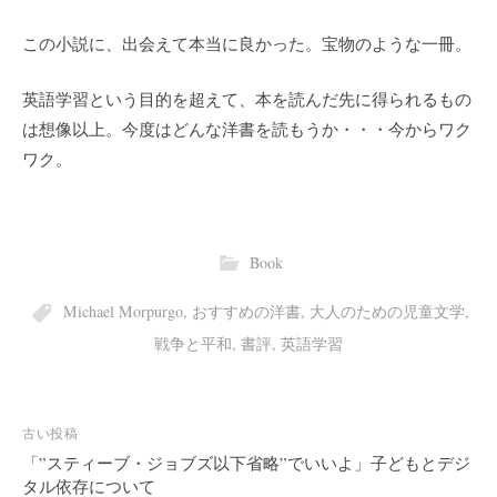
この小説に、出会えて本当に良かった。宝物のような一冊。
英語学習という目的を超えて、本を読んだ先に得られるもの
は想像以上。今度はどんな洋書を読もうか・・・今からワク
ワク。
Book
Michael Morpurgo
,
おすすめの洋書
,
大人のための児童文学
,
戦争と平和
,
書評
,
英語学習
投
古い投稿
稿
「”スティーブ・ジョブズ以下省略”でいいよ」子どもとデジ
ナ
タル依存について