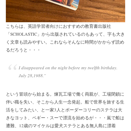
こちらは、英語学習者向けにおすすめの教育書出版社
「SCHOLASTIC」から出版されているのもあって、字も大き
く文章も読みやすい。これならそんなに時間がかからず読め
るだろうと・・・
I disappeared on the night before my twelfth birthday.
July 28,1988.”
という冒頭から始まる。煉瓦工場で働く両親が、工場閉鎖に
伴い職を失い、そこから人生一念発起。船で世界を旅する生
活をしてみたい、と一家3人とボーダーコリーのステラは大
きなヨット、ペギー・スーで漂流を始めるが・・・嵐で船は
遭難、12歳のマイケルは愛犬ステラとある無人島に漂着