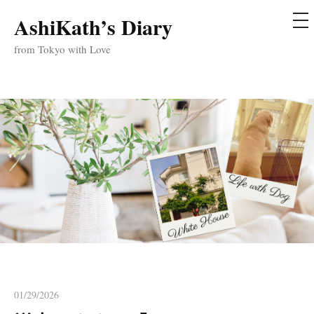
メ
AshiKath’s Diary
コ
ニ
ュ
ン
from Tokyo with Love
ー
テ
ン
ツ
へ
ス
キ
ッ
プ
01/29/2026