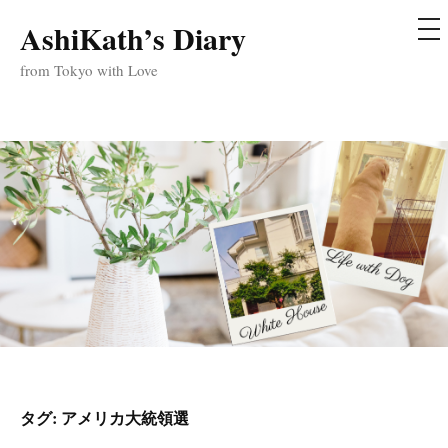
メ
AshiKath’s Diary
コ
ニ
ュ
ン
from Tokyo with Love
ー
テ
ン
ツ
へ
ス
キ
ッ
プ
タグ:
アメリカ大統領選