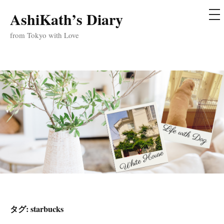
メ
AshiKath’s Diary
コ
ニ
ュ
ン
from Tokyo with Love
ー
テ
ン
ツ
へ
ス
キ
ッ
プ
タグ:
starbucks