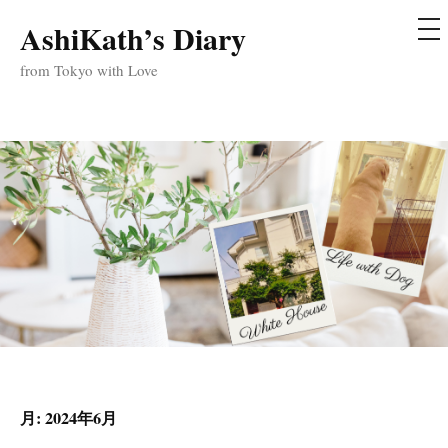
メ
AshiKath’s Diary
コ
ニ
ュ
ン
from Tokyo with Love
ー
テ
ン
ツ
へ
ス
キ
ッ
プ
月:
2024年6月