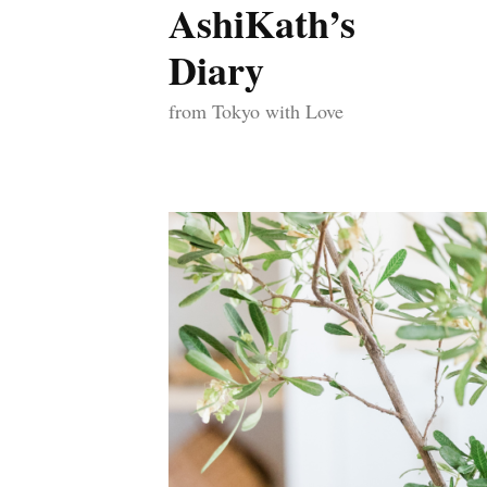
AshiKath’s
コ
ン
Diary
テ
from Tokyo with Love
ン
ツ
へ
ス
キ
ッ
プ