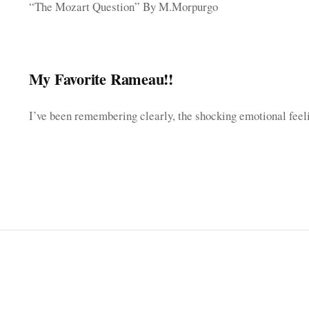
“The Mozart Question” By M.Morpurgo
My Favorite Rameau!!
I’ve been remembering clearly, the shocking emotional fee