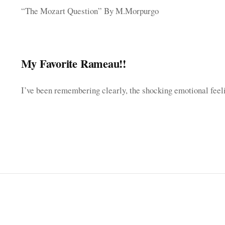
“The Mozart Question” By M.Morpurgo
My Favorite Rameau!!
I’ve been remembering clearly, the shocking emotional fee