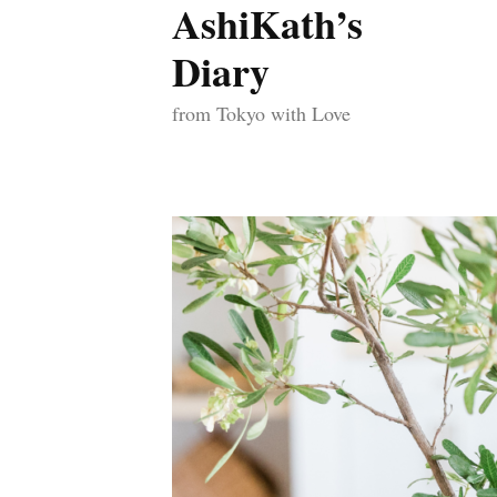
AshiKath’s
コ
ン
Diary
テ
from Tokyo with Love
ン
ツ
へ
ス
キ
ッ
プ